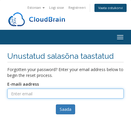
Estonian
Logi sisse
Registreeri
Vaata ostukorvi
Togg
navig
Unustatud salasõna taastatud
Forgotten your password? Enter your email address below to
begin the reset process.
E-maili aadress
Saada