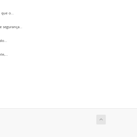
que o...
 segurança...
do...
e,...