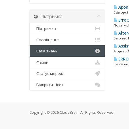
Apont
Esta opçã
Підтримка
Erro 
No servid
Підтримка
Alter
Se o seu 
Сповіщення
Assis
База знань
A opção A
ERRO
Файли
Esse é um 
Статус мережі
Відкрити тікет
Copyright © 2026 CloudBrain. All Rights Reserved.