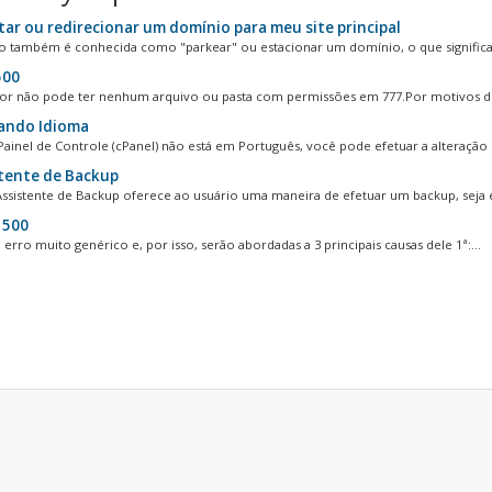
ar ou redirecionar um domínio para meu site principal
o também é conhecida como "parkear" ou estacionar um domínio, o que significa 
500
or não pode ter nenhum arquivo ou pasta com permissões em 777.Por motivos de
ando Idioma
Painel de Controle (cPanel) não está em Português, você pode efetuar a alteração 
tente de Backup
ssistente de Backup oferece ao usuário uma maneira de efetuar um backup, seja el
 500
erro muito genérico e, por isso, serão abordadas a 3 principais causas dele 1ª:...