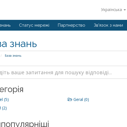
Українська
знань
Статус мережі
Партнерство
Зв'язок з нами
за знань
База знань
егорія
l (5)
Geral (0)
(2)
популярніші