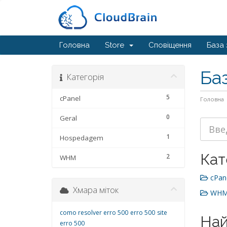
Головна
Store
Сповіщення
База 
Ба
Категорія
5
cPanel
Головна
0
Geral
1
Hospedagem
Кат
2
WHM
cPane
Хмара міток
WHM 
como resolver erro 500
erro 500
site
Най
erro 500