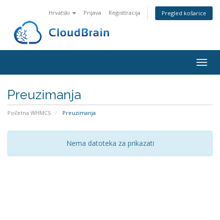
Hrvatski
Prijava
Registtracija
Pregled košarice
Togg
navig
Preuzimanja
Početna WHMCS
Preuzimanja
Nema datoteka za prikazati